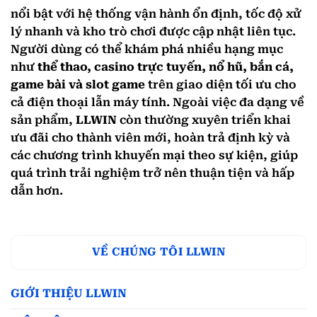
nổi bật với hệ thống vận hành ổn định, tốc độ xử
lý nhanh và kho trò chơi được cập nhật liên tục.
Người dùng có thể khám phá nhiều hạng mục
như
thể thao, casino trực tuyến, nổ hũ, bắn cá,
game bài và slot game
trên giao diện tối ưu cho
cả điện thoại lẫn máy tính. Ngoài việc đa dạng về
sản phẩm,
LLWIN
còn thường xuyên triển khai
ưu đãi cho thành viên mới, hoàn trả định kỳ và
các chương trình khuyến mại theo sự kiện, giúp
quá trình trải nghiệm trở nên thuận tiện và hấp
dẫn hơn.
VỀ CHÚNG TÔI LLWIN
GIỚI THIỆU LLWIN