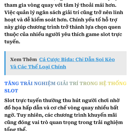
tham gia vòng quay với tâm lý thoải mái hơn.
Việc quản lý ngân sách giải trí cũng trở nên linh
hoạt và dễ kiểm soát hơn. Chính yếu tố hỗ trợ
này giúp chương trình trở thành lựa chọn quen
thuộc của nhiều người yêu thích game slot trực
tuyến.
Xem Thêm
Cá Cược Bida: Chỉ Dẫn Soi Kèo
Và Các Thể Loại Chính
TĂNG TRẢI NGHIỆM GIẢI TRÍ TRONG HỆ THỐNG
SLOT
Slot trực tuyến thường thu hút người chơi nhờ
đồ họa hấp dẫn và cơ chế vòng quay nhiều bất
ngờ. Tuy nhiên, các chương trình khuyến mãi
cũng đóng vai trò quan trọng trong trải nghiệm
tổng thể.