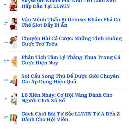
Skywind: Khám Phá Kho Trò Chơi Slot
bình
luận
Hấp Dẫn Tại LLWIN
ở
Trải
Không
Nghiệm
có
Vận Mệnh Thần Bí Deluxe: Khám Phá Cơ
Đua
bình
Ngựa
luận
Chế Slot Đầy Bí Ẩn
Bắc
ở
Hà
Skywind:
Không
LLWIN:
Khám
có
Chuyện Hài Cá Cược: Những Tình Huống
Góc
Phá
bình
Nhìn
Kho
luận
Cược Trớ Trêu
Cược
Trò
ở
Hấp
Chơi
Vận
Không
Dẫn
Slot
Mệnh
có
Phân Tích Tâm Lý Thắng Thua Trong Cá
Hấp
Thần
bình
Dẫn
Bí
luận
Cược Hiện Nay
Tại
Deluxe:
ở
LLWIN
Khám
Chuyện
Không
Phá
Hài
có
Soi Cầu Song Thủ Đề Được Giới Chuyên
Cơ
Cá
bình
Chế
Cược:
luận
Gia Áp Dụng Hiệu Quả
Slot
Những
ở
Đầy
Tình
Phân
Không
Bí
Huống
Tích
có
Lô Xiên Nháy: Cơ Hội Vàng Dành Cho
Ẩn
Cược
Tâm
bình
Trớ
Lý
luận
Người Chơi Xổ Số
Trêu
Thắng
ở
Thua
Soi
Không
Trong
Cầu
có
Cách Chơi Bài Tứ Sắc LLWIN Từ A Đến Z
Cá
Song
bình
Cược
Thủ
luận
Dành Cho Hội Viên
Hiện
Đề
ở
Nay
Được
Lô
Không
Giới
Xiên
có